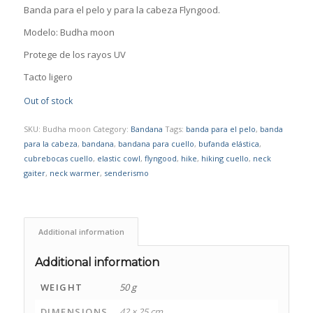
Banda para el pelo y para la cabeza Flyngood.
Modelo: Budha moon
Protege de los rayos UV
Tacto ligero
Out of stock
SKU:
Budha moon
Category:
Bandana
Tags:
banda para el pelo
,
banda
para la cabeza
,
bandana
,
bandana para cuello
,
bufanda elástica
,
cubrebocas cuello
,
elastic cowl
,
flyngood
,
hike
,
hiking cuello
,
neck
gaiter
,
neck warmer
,
senderismo
Additional information
Additional information
WEIGHT
50 g
DIMENSIONS
42 × 25 cm