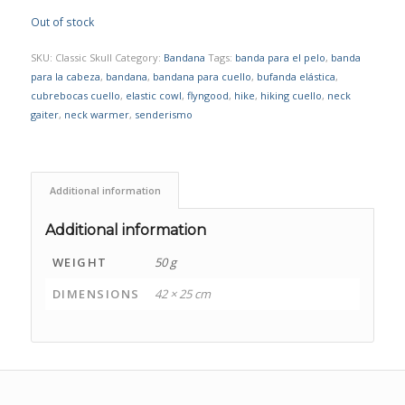
Out of stock
SKU:
Classic Skull
Category:
Bandana
Tags:
banda para el pelo
,
banda
para la cabeza
,
bandana
,
bandana para cuello
,
bufanda elástica
,
cubrebocas cuello
,
elastic cowl
,
flyngood
,
hike
,
hiking cuello
,
neck
gaiter
,
neck warmer
,
senderismo
Additional information
Additional information
WEIGHT
50 g
DIMENSIONS
42 × 25 cm