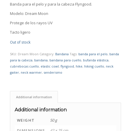
Banda para el pelo y para la cabeza Flyngood.
Modelo: Dream Moon
Protege de los rayos UV
Tacto ligero
Out of stock
SKU:
Dream Moon
Category:
Bandana
Tags:
banda para el pelo
,
banda
para la cabeza
,
bandana
,
bandana para cuello
,
bufanda elástica
,
cubrebocas cuello
,
elastic cowl
,
flyngood
,
hike
,
hiking cuello
,
neck
gaiter
,
neck warmer
,
senderismo
Additional information
Additional information
WEIGHT
50 g
DIMENSIONS
42 × 25 cm