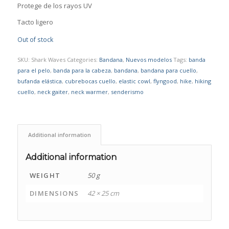
Protege de los rayos UV
Tacto ligero
Out of stock
SKU:
Shark Waves
Categories:
Bandana
,
Nuevos modelos
Tags:
banda
para el pelo
,
banda para la cabeza
,
bandana
,
bandana para cuello
,
bufanda elástica
,
cubrebocas cuello
,
elastic cowl
,
flyngood
,
hike
,
hiking
cuello
,
neck gaiter
,
neck warmer
,
senderismo
Additional information
Additional information
WEIGHT
50 g
DIMENSIONS
42 × 25 cm